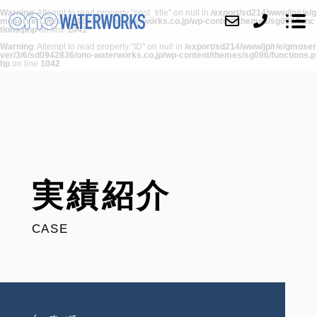
Warning
: Attempt to read property "post_title" on null in
/export/sd214/www/jp/r/e/g
moserver/3/6/sd0942836/ono-waterworks.co.jp/wp-content/themes/sg096/func
tions.php
on line
1041
Warning
: Attempt to read property "ID" on null in
/export/sd214/www/jp/r/e/gmoser
ver/3/6/sd0942836/ono-waterworks.co.jp/wp-content/themes/sg096/functions.p
hp
on line
1042
会社紹介
事業内容
実績紹介
実績紹介
アクセス
ブログ
CASE
お問い合わせ
採用情報